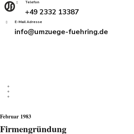
Telefon
+49 2332 13387
E-Mail Adresse
info@umzuege-fuehring.de
Angebot anfordern
Home
Services
History Tour
Firmenumzug
Privatumzug
Haushaltsauflösung
Über uns
History Tour
Kontakt
Februar 1983
Impressum
Firmen­gründung